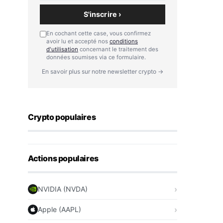
S'inscrire ›
En cochant cette case, vous confirmez
avoir lu et accepté nos
conditions
d'utilisation
concernant le traitement des
données soumises via ce formulaire.
En savoir plus sur notre newsletter crypto →
Crypto populaires
Actions populaires
NVIDIA (NVDA)
Apple (AAPL)