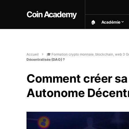
Coin Academy
🏠︎
Académie
Accueil
🎓 Formation crypto monnaie, blockchain, web 3 Gr
Décentralisée (DAO) ?
Comment créer sa 
Autonome Décentr