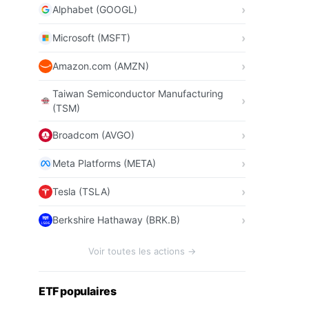
Alphabet (GOOGL)
Microsoft (MSFT)
Amazon.com (AMZN)
Taiwan Semiconductor Manufacturing
(TSM)
Broadcom (AVGO)
Meta Platforms (META)
Tesla (TSLA)
Berkshire Hathaway (BRK.B)
Voir toutes les actions →
ETF populaires