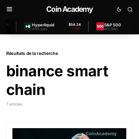
Coin Academy
Hyperliquid
S&P 500
$54.24
$7,457.8
-3.35%
+0.00
HYPE (24h)
SPX (24h)
Résultats de la recherche
binance smart
chain
7 articles
Liquidations : La chute du marché fait perdre $53 mil