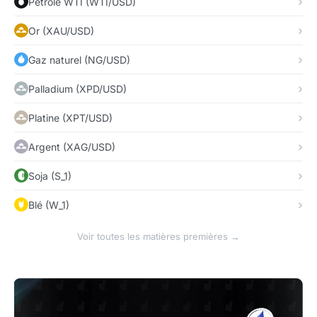
Pétrole WTI (WTI/USD)
Or (XAU/USD)
Gaz naturel (NG/USD)
Palladium (XPD/USD)
Platine (XPT/USD)
Argent (XAG/USD)
Soja (S_1)
Blé (W_1)
Voir toutes les matières premières →