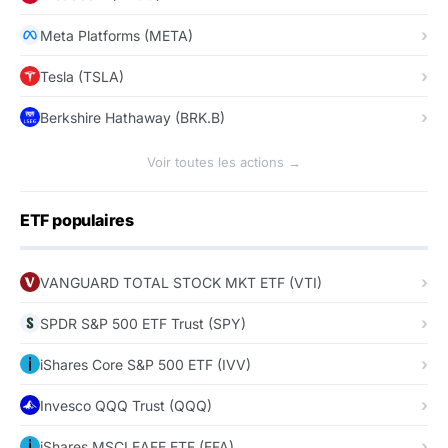
Meta Platforms (META)
Tesla (TSLA)
Berkshire Hathaway (BRK.B)
Voir toutes les actions →
ETF populaires
VANGUARD TOTAL STOCK MKT ETF (VTI)
SPDR S&P 500 ETF Trust (SPY)
iShares Core S&P 500 ETF (IVV)
Invesco QQQ Trust (QQQ)
iShares MSCI EAFE ETF (EFA)