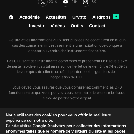
201K
21K
3K
🏠︎
Académie
Actualités
Crypto
Airdrops
✦
Investir
Vidéos
Outils
Contact
Ce site et les informations qui y sont publiées ne constituent en aucun
cas des conseils en investissement ni une incitation quelconque à
acheter ou vendre des instruments financiers.
Les CFD sont des instruments complexes et présentent un risque élevé
de perte rapide en capital en raison de l'effet de levier. Entre 74 et 89 %
des comptes de clients de détail perdent de l'argent lors de la
négociation de CFD.
Vous devez vous assurer que vous comprenez comment les CFD
fonctionnent et que vous pouvez vous permettre de prendre le risque
élevé de perdre votre argent
🗞️ Nous suivre sur Google Actualité
Nous utilisons des cookies pour vous offrir la meilleure
📣 Utiliser notre flux RSS actu
expérience sur notre site.
📣 Utiliser notre flux RSS dossier
Ce site utilise Google Analytics pour collecter des informations
anonymes telles que le nombre de visiteurs du site et les pages