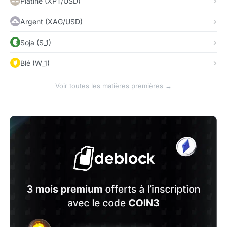
Platine (XPT/USD)
Argent (XAG/USD)
Soja (S_1)
Blé (W_1)
Voir toutes les matières premières →