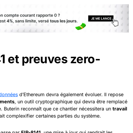
1 et preuves zero-
 données
d’Ethereum devra également évoluer. Il repose
ments
, un outil cryptographique qui devra être remplacé
. Buterin reconnaît que ce chantier nécessitera un
travail
ait complexifier certaines parties du système.
 passe par
EIP-8141
, une mise à jour qui rendrait les