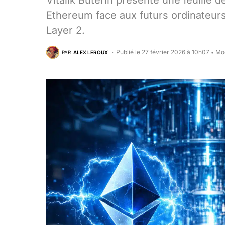
Vitalik Buterin présente une feuille 
Ethereum face aux futurs ordinateurs
Layer 2.
Publié le 27 février 2026 à 10h07
Mod
PAR
ALEX LEROUX
•