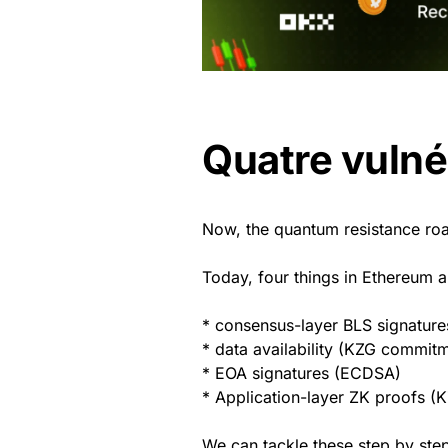
Quatre vulnér
Now, the quantum resistance r
Today, four things in Ethereum 
* consensus-layer BLS signature
* data availability (KZG commit
* EOA signatures (ECDSA)
* Application-layer ZK proofs (
We can tackle these step by ste