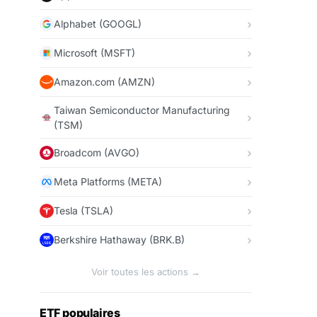
Alphabet (GOOGL)
Microsoft (MSFT)
Amazon.com (AMZN)
Taiwan Semiconductor Manufacturing
(TSM)
Broadcom (AVGO)
Meta Platforms (META)
Tesla (TSLA)
Berkshire Hathaway (BRK.B)
Voir toutes les actions →
ETF populaires