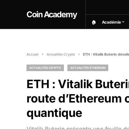
Coin Academy
🏠︎
Académie
Accueil
Actualités Crypto
ETH : Vitalik Buterin dévoi
ACTUALITÉS CRYPTO
ACTUALITÉS ETHEREUM
ETH : Vitalik Buteri
route d’Ethereum 
quantique