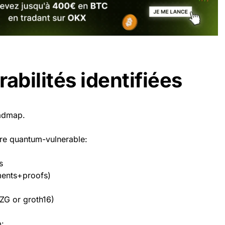
abilités identifiées
oadmap.
are quantum-vulnerable:
s
ments+proofs)
KZG or groth16)
p:…