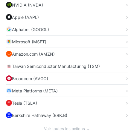
NVIDIA (NVDA)
Apple (AAPL)
Alphabet (GOOGL)
Microsoft (MSFT)
Amazon.com (AMZN)
Taiwan Semiconductor Manufacturing (TSM)
Broadcom (AVGO)
Meta Platforms (META)
Tesla (TSLA)
Berkshire Hathaway (BRK.B)
Voir toutes les actions →