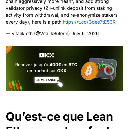
chain aggressively more "lean", and add strong
validator privacy (ZK-unlink deposit from staking
activity from withdrawal, and re-anonymize stakers
every day), here is a path:
https://t.co/Gdee7tE53R
— vitalik.eth (@VitalikButerin)
July 6, 2026
Qu’est-ce que Lean