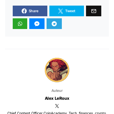
Share
Tweet
Auteur
Alex LeRoux
Chief Content Officer CoinAcademy. Tech, finances, crypto,