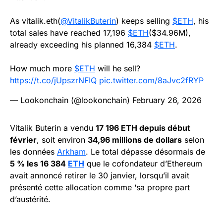
As vitalik.eth(
@VitalikButerin
) keeps selling
$ETH
, his
total sales have reached 17,196
$ETH
($34.96M),
already exceeding his planned 16,384
$ETH
.
How much more
$ETH
will he sell?
https://t.co/jUpszrNFIQ
pic.twitter.com/8aJvc2fRYP
— Lookonchain (@lookonchain)
February 26, 2026
Vitalik Buterin a vendu
17 196 ETH depuis début
février
, soit environ
34,96 millions de dollars
selon
les données
Arkham
. Le total dépasse désormais de
5 % les 16 384
ETH
que le cofondateur d’Ethereum
avait annoncé retirer le 30 janvier, lorsqu’il avait
présenté cette allocation comme ‘sa propre part
d’austérité.