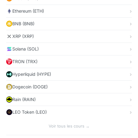
Ethereum (ETH)
BNB (BNB)
XRP (XRP)
Solana (SOL)
TRON (TRX)
Hyperliquid (HYPE)
Dogecoin (DOGE)
Rain (RAIN)
LEO Token (LEO)
Voir tous les cours →