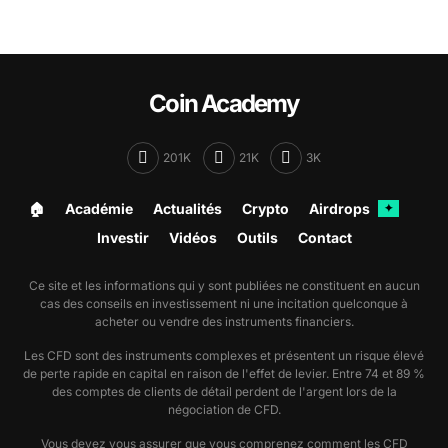
Coin Academy
201K
21K
3K
🏠︎
Académie
Actualités
Crypto
Airdrops
✦
Investir
Vidéos
Outils
Contact
Ce site et les informations qui y sont publiées ne constituent en aucun
cas des conseils en investissement ni une incitation quelconque à
acheter ou vendre des instruments financiers.
Les CFD sont des instruments complexes et présentent un risque élevé
de perte rapide en capital en raison de l'effet de levier. Entre 74 et 89 %
des comptes de clients de détail perdent de l'argent lors de la
négociation de CFD.
Vous devez vous assurer que vous comprenez comment les CFD