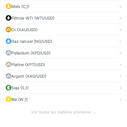
Maïs (C_1)
Pétrole WTI (WTI/USD)
Or (XAU/USD)
Gaz naturel (NG/USD)
Palladium (XPD/USD)
Platine (XPT/USD)
Argent (XAG/USD)
Soja (S_1)
Blé (W_1)
Voir toutes les matières premières →