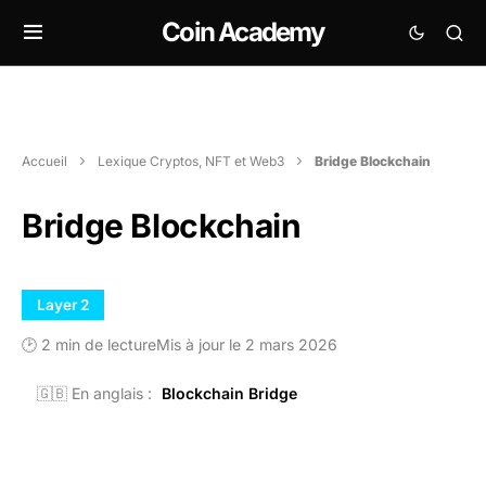
Coin Academy
Accueil
Lexique Cryptos, NFT et Web3
Bridge Blockchain
Bridge Blockchain
Layer 2
🕑 2 min de lecture
Mis à jour le 2 mars 2026
🇬🇧 En anglais :
Blockchain Bridge