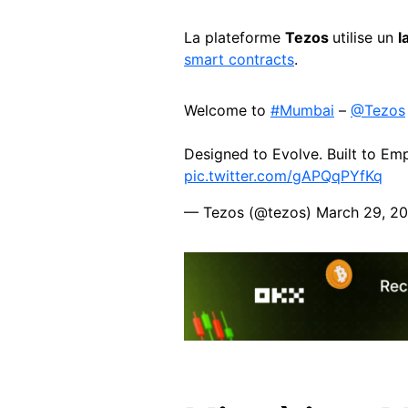
La plateforme
Tezos
utilise un
l
smart contracts
.
Welcome to
#Mumbai
–
@Tezos
Designed to Evolve. Built to Em
pic.twitter.com/gAPQqPYfKq
— Tezos (@tezos)
March 29, 2