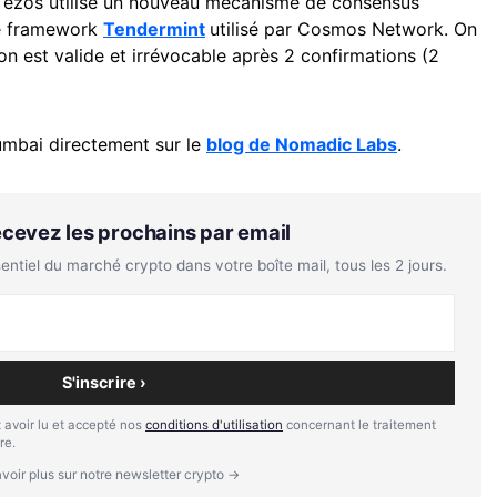
 Tezos utilise un nouveau mécanisme de consensus
re framework
Tendermint
utilisé par Cosmos Network. On
on est valide et irrévocable après 2 confirmations (2
Mumbai directement sur le
blog de Nomadic Labs
.
Recevez les prochains par email
tiel du marché crypto dans votre boîte mail, tous les 2 jours.
S'inscrire ›
 avoir lu et accepté nos
conditions d'utilisation
concernant le traitement
re.
voir plus sur notre newsletter crypto →