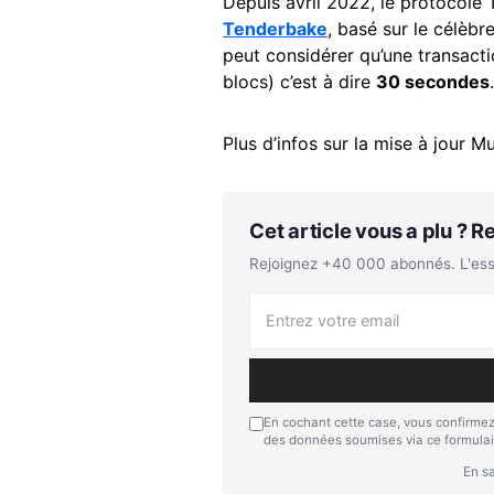
Depuis avril 2022, le protocole
Tenderbake
, basé sur le célèb
peut considérer qu’une transacti
blocs) c’est à dire
30 secondes
.
Plus d’infos sur la mise à jour 
Cet article vous a plu ? 
Rejoignez +40 000 abonnés. L'essen
En cochant cette case, vous confirmez
des données soumises via ce formulai
En sa