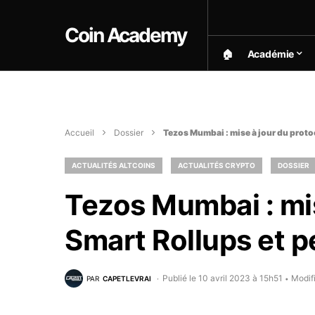
Coin Academy
🏠︎
Académie
Accueil
Dossier
Tezos Mumbai : mise à jour du proto
ACTUALITÉS ALTCOINS
ACTUALITÉS CRYPTO
DOSSIER
Tezos Mumbai : mis
Smart Rollups et 
Publié le 10 avril 2023 à 15h51
Modifi
PAR
CAPETLEVRAI
•