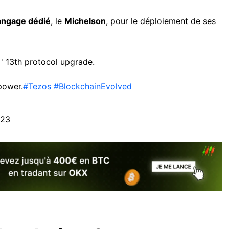
angage dédié
, le
Michelson
, pour le déploiement de ses
' 13th protocol upgrade.
power.
#Tezos
#BlockchainEvolved
023