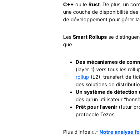
C++
ou le
Rust
. De plus, un co
une couche de disponibilité de
de développement pour gérer la s
Les
Smart Rollups
se distinguen
que :
Des mécanismes de comm
(layer 1) vers tous les rol
rollup
(L2), transfert de ti
des solutions de distributi
Un
système de détection d
dès qu’un utilisateur “honnê
Prêt pour l’avenir
(futur p
protocole Tezos.
Plus d’infos 👉
Notre analyse f