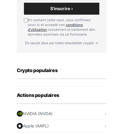
S'inscrire ›
En cochant cette case, vous confirmez
avoir lu et accepté nos
conditions
d'utilisation
concernant le traitement des
données soumises via ce formulaire.
En savoir plus sur notre newsletter crypto →
Crypto populaires
Actions populaires
NVIDIA (NVDA)
Apple (AAPL)