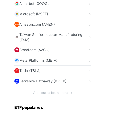
Alphabet (GOOGL)
Microsoft (MSFT)
Amazon.com (AMZN)
Taiwan Semiconductor Manufacturing
(TSM)
Broadcom (AVGO)
Meta Platforms (META)
Tesla (TSLA)
Berkshire Hathaway (BRK.B)
Voir toutes les actions →
ETF populaires