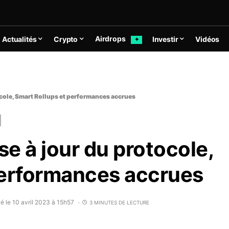
Airdrops
Actualités
Crypto
Investir
Vidéos
✦
cole, Smart Rollups et performances accrues
e à jour du protocole,
performances accrues
é le 10 avril 2023 à 15h57
3 MINUTES DE LECTURE