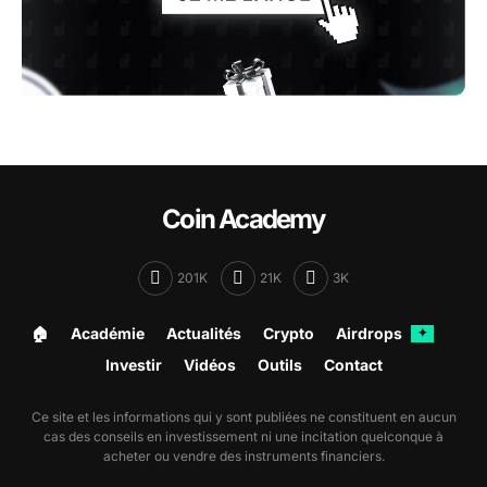
Coin Academy
201K
21K
3K
🏠︎
Académie
Actualités
Crypto
Airdrops
✦
Investir
Vidéos
Outils
Contact
Ce site et les informations qui y sont publiées ne constituent en aucun
cas des conseils en investissement ni une incitation quelconque à
acheter ou vendre des instruments financiers.