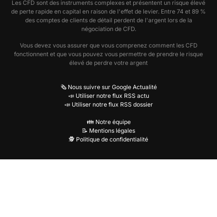
Les CFD sont des instruments complexes et présentent un risque élevé
de perte rapide en capital en raison de l'effet de levier. Entre 74 et 89 %
des comptes de clients de détail perdent de l'argent lors de la
négociation de CFD.
Vous devez vous assurer que vous comprenez comment les CFD
fonctionnent et que vous pouvez vous permettre de prendre le risque
élevé de perdre votre argent
🗞️ Nous suivre sur Google Actualité
📣 Utiliser notre flux RSS actu
📣 Utiliser notre flux RSS dossier
👪 Notre équipe
📝 Mentions légales
🕵️ Politique de confidentialité