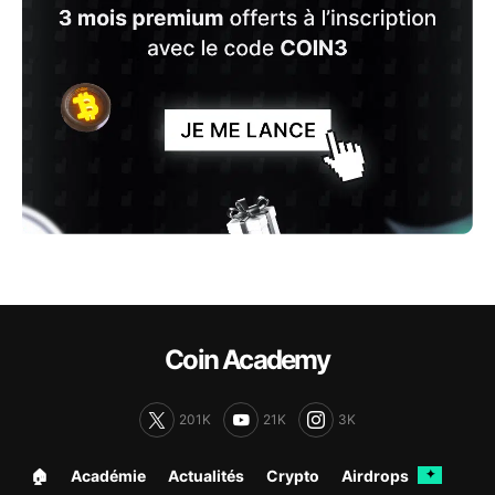
Coin Academy
201K
21K
3K
🏠︎
Académie
Actualités
Crypto
Airdrops
✦