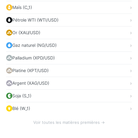
Maïs (C_1)
Pétrole WTI (WTI/USD)
Or (XAU/USD)
Gaz naturel (NG/USD)
Palladium (XPD/USD)
Platine (XPT/USD)
Argent (XAG/USD)
Soja (S_1)
Blé (W_1)
Voir toutes les matières premières →