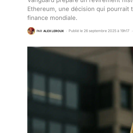
Vanguard prépare un revirement histo
Ethereum, une décision qui pourrait t
finance mondiale.
Publié le 26 septembre 2025 à 19h17
PAR
ALEX LEROUX