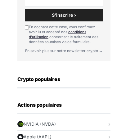
S'inscrire ›
En cochant cette case, vous confirmez
avoir lu et accepté nos
conditions
d'utilisation
concernant le traitement des
données soumises via ce formulaire.
En savoir plus sur notre newsletter crypto →
Crypto populaires
Actions populaires
NVIDIA (NVDA)
Apple (AAPL)