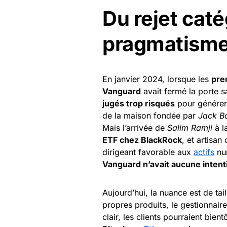
Du rejet cat
pragmatism
En janvier 2024, lorsque les
pre
Vanguard
avait fermé la porte sa
jugés trop risqués
pour générer 
de la maison fondée par
Jack B
Mais l’arrivée de
Salim Ramji
à l
ETF chez BlackRock
, et artisa
dirigeant favorable aux
actifs
num
Vanguard n’avait aucune intent
Aujourd’hui, la nuance est de tail
propres produits, le gestionnaire
clair, les clients pourraient bient