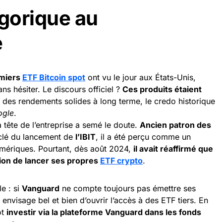
égorique au
e
miers
ETF Bitcoin spot
ont vu le jour aux États-Unis,
ns hésiter. Le discours officiel ?
Ces produits étaient
des rendements solides à long terme, le credo historique
ogle
.
a tête de l’entreprise a semé le doute.
Ancien patron des
n clé du lancement de
l’IBIT
, il a été perçu comme un
ériques. Pourtant, dès août 2024,
il avait réaffirmé que
ion de lancer ses propres
ETF crypto
.
le : si
Vanguard
ne compte toujours pas émettre ses
 envisage bel et bien d’ouvrir l’accès à des ETF tiers. En
ôt
investir via la plateforme Vanguard dans les fonds