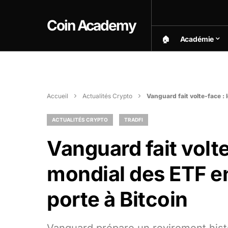
Coin Academy
🏠︎
Académie
Accueil
Actualités Crypto
Vanguard fait volte-face : 
ACTUALITÉS CRYPTO
TRADFI
Vanguard fait volte
mondial des ETF en
porte à Bitcoin