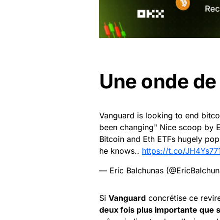
Une onde de 
Vanguard is looking to end bitc
been changing" Nice scoop by El
Bitcoin and Eth ETFs hugely pop
he knows..
https://t.co/JH4Ys77
— Eric Balchunas (@EricBalchu
Si
Vanguard
concrétise ce revire
deux fois plus importante que 