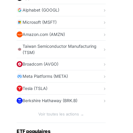
Alphabet (GOOGL)
Microsoft (MSFT)
Amazon.com (AMZN)
Taiwan Semiconductor Manufacturing
(TSM)
Broadcom (AVGO)
Meta Platforms (META)
Tesla (TSLA)
Berkshire Hathaway (BRK.B)
Voir toutes les actions →
ETF populaires