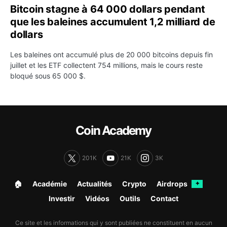
Bitcoin stagne à 64 000 dollars pendant
que les baleines accumulent 1,2 milliard de
dollars
Les baleines ont accumulé plus de 20 000 bitcoins depuis fin
juillet et les ETF collectent 754 millions, mais le cours reste
bloqué sous 65 000 $.
Coin Academy
201K
21K
3K
🏠︎
Académie
Actualités
Crypto
Airdrops
✦
Investir
Vidéos
Outils
Contact
Ce site et les informations qui y sont publiées ne constituent en aucun