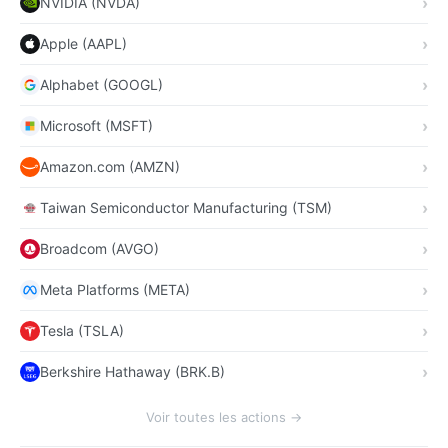
NVIDIA (NVDA)
Apple (AAPL)
Alphabet (GOOGL)
Microsoft (MSFT)
Amazon.com (AMZN)
Taiwan Semiconductor Manufacturing (TSM)
Broadcom (AVGO)
Meta Platforms (META)
Tesla (TSLA)
Berkshire Hathaway (BRK.B)
Voir toutes les actions →