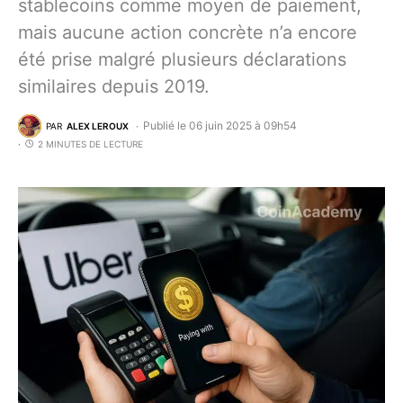
stablecoins comme moyen de paiement,
mais aucune action concrète n’a encore
été prise malgré plusieurs déclarations
similaires depuis 2019.
Publié le 06 juin 2025 à 09h54
PAR
ALEX LEROUX
2 MINUTES DE LECTURE