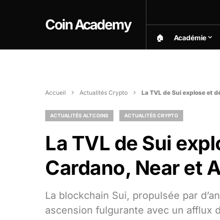
Coin Academy
🏠︎
Académie
Accueil
Actualités Crypto
La TVL de Sui explose et 
ACTUALITÉS ALTCOINS
ACTUALITÉS CRYPTO
La TVL de Sui expl
Cardano, Near et 
La blockchain Sui, propulsée par d’
ascension fulgurante avec un afflux d