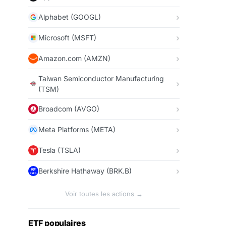
Alphabet (GOOGL)
Microsoft (MSFT)
Amazon.com (AMZN)
Taiwan Semiconductor Manufacturing
(TSM)
Broadcom (AVGO)
Meta Platforms (META)
Tesla (TSLA)
Berkshire Hathaway (BRK.B)
Voir toutes les actions →
ETF populaires