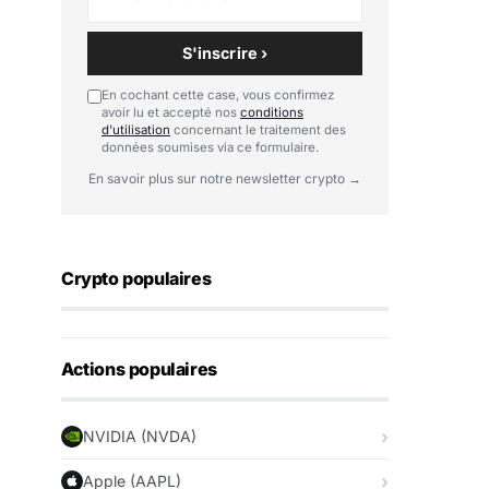
S'inscrire ›
En cochant cette case, vous confirmez
avoir lu et accepté nos
conditions
d'utilisation
concernant le traitement des
données soumises via ce formulaire.
En savoir plus sur notre newsletter crypto →
Crypto populaires
Actions populaires
NVIDIA (NVDA)
Apple (AAPL)