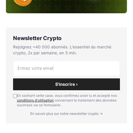
Newsletter Crypto
Rejoignez +40 000 abonnés. L'essentiel du marché
crypto, 2x par semaine, en 5 min.
S'inscrire ›
En cochant cette case, vous confirmez avoir lu et accepté nos
conditions d'utilisation
concernant le traitement des données
soumises via ce formulaire.
En savoir plus sur notre newsletter crypto →