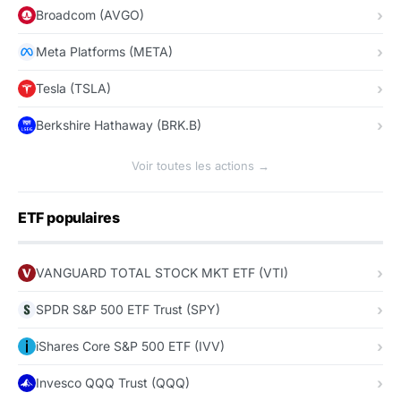
Broadcom (AVGO)
Meta Platforms (META)
Tesla (TSLA)
Berkshire Hathaway (BRK.B)
Voir toutes les actions →
ETF populaires
VANGUARD TOTAL STOCK MKT ETF (VTI)
SPDR S&P 500 ETF Trust (SPY)
iShares Core S&P 500 ETF (IVV)
Invesco QQQ Trust (QQQ)