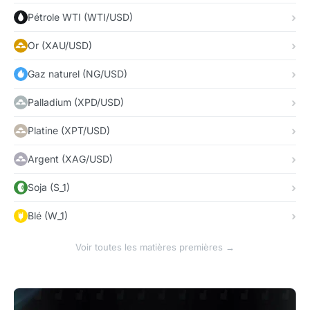
Pétrole WTI (WTI/USD)
Or (XAU/USD)
Gaz naturel (NG/USD)
Palladium (XPD/USD)
Platine (XPT/USD)
Argent (XAG/USD)
Soja (S_1)
Blé (W_1)
Voir toutes les matières premières →