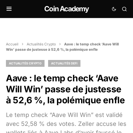
Coin Academy
Accueil
Actualités Crypto
Aave : le temp check ‘Aave Will
Win’ passe de justesse à 52,6 %, la polémique enfle
ACTUALITÉS CRYPTO
ACTUALITÉS DEFI
Aave : le temp check ‘Aave
Will Win’ passe de justesse
à 52,6 %, la polémique enfle
Le temp check “Aave Will Win” est validé
avec 52,58 % des votes. Zeller accuse les
wallets liés à Aave Labs d’avoir faussé le