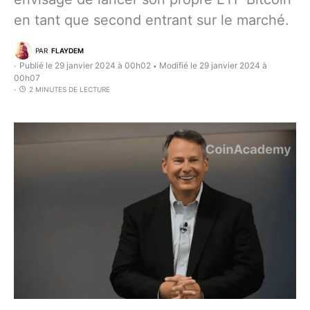
en tant que second entrant sur le marché.
PAR
FLAYDEM
Publié le 29 janvier 2024 à 00h02
Modifié le 29 janvier 2024 à
•
00h07
2 MINUTES DE LECTURE