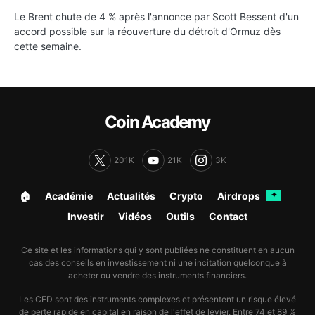
Le Brent chute de 4 % après l'annonce par Scott Bessent d'un
accord possible sur la réouverture du détroit d'Ormuz dès
cette semaine.
Coin Academy
201K
21K
3K
🏠︎
Académie
Actualités
Crypto
Airdrops
✦
Investir
Vidéos
Outils
Contact
Ce site et les informations qui y sont publiées ne constituent en aucun
cas des conseils en investissement ni une incitation quelconque à
acheter ou vendre des instruments financiers.
Les CFD sont des instruments complexes et présentent un risque élevé
de perte rapide en capital en raison de l'effet de levier. Entre 74 et 89 %