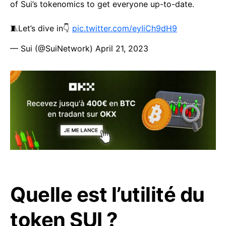
of Sui’s tokenomics to get everyone up-to-date.
🧵Let’s dive in👇
pic.twitter.com/eyIiCh9dH9
— Sui (@SuiNetwork)
April 21, 2023
Quelle est l’utilité du
token SUI ?