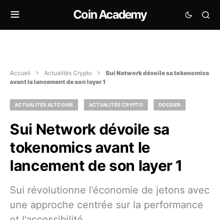
Coin Academy
Accueil
Actualités Crypto
Sui Network dévoile sa tokenomics
avant le lancement de son layer 1
ACTUALITÉS ALTCOINS
ACTUALITÉS CRYPTO
DOSSIER
Sui Network dévoile sa
tokenomics avant le
lancement de son layer 1
Sui révolutionne l’économie de jetons avec
une approche centrée sur la performance
et l’accessibilité.