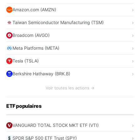
Amazon.com (AMZN)
Taiwan Semiconductor Manufacturing (TSM)
Broadcom (AVGO)
Meta Platforms (META)
Tesla (TSLA)
Berkshire Hathaway (BRK.B)
Voir toutes les actions →
ETF populaires
VANGUARD TOTAL STOCK MKT ETF (VTI)
SPDR S&P 500 ETF Trust (SPY)