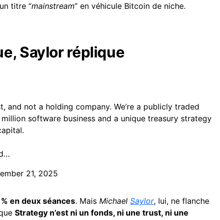
n titre “
mainstream
” en véhicule Bitcoin de niche.
e, Saylor réplique
ust, and not a holding company. We’re a publicly traded
illion software business and a unique treasury strategy
apital.
ed…
ember 21, 2025
0 % en deux séances
. Mais
Michael
Saylor
, lui, ne flanche
e que
Strategy n’est ni un fonds, ni une trust, ni une