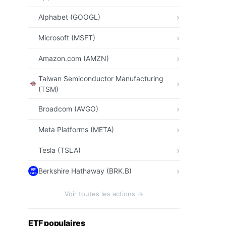
Alphabet (GOOGL)
Microsoft (MSFT)
Amazon.com (AMZN)
Taiwan Semiconductor Manufacturing
(TSM)
Broadcom (AVGO)
Meta Platforms (META)
Tesla (TSLA)
Berkshire Hathaway (BRK.B)
Voir toutes les actions →
ETF populaires