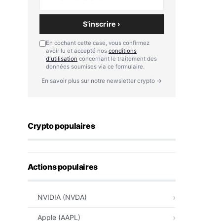
S'inscrire ›
En cochant cette case, vous confirmez
avoir lu et accepté nos
conditions
d'utilisation
concernant le traitement des
données soumises via ce formulaire.
En savoir plus sur notre newsletter crypto →
Crypto populaires
Actions populaires
NVIDIA (NVDA)
Apple (AAPL)