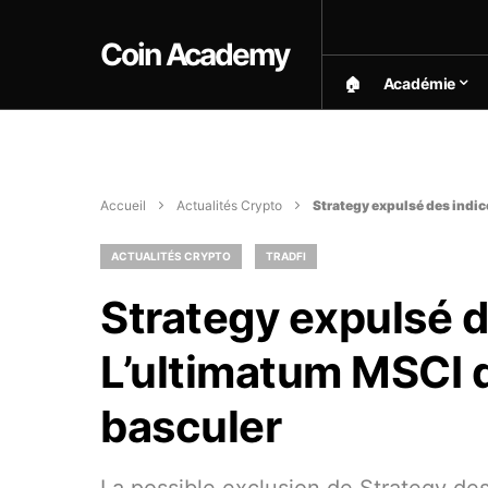
Coin Academy
🏠︎
Académie
Accueil
Actualités Crypto
Strategy expulsé des indic
ACTUALITÉS CRYPTO
TRADFI
Strategy expulsé d
L’ultimatum MSCI q
basculer