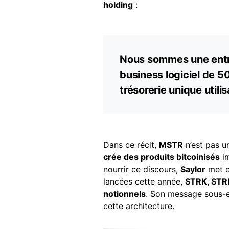
holding
:
Nous sommes une entre
business logiciel de 50
trésorerie unique utili
Dans ce récit,
MSTR
n’est pas un
crée des produits bitcoinisés
im
nourrir ce discours,
Saylor
met e
lancées cette année,
STRK, STR
notionnels
. Son message sous-en
cette architecture.