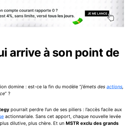
i arrive à son point de
tion domine : est-ce la fin du modèle “
j’émets des
actions
,
nce
” ?
tegy
pourrait perdre l’un de ses piliers : l’accès facile aux
se
actionnariale. Sans cet apport, chaque nouvelle levée
lus dilutive, plus chère. Et un
MSTR exclu des grands