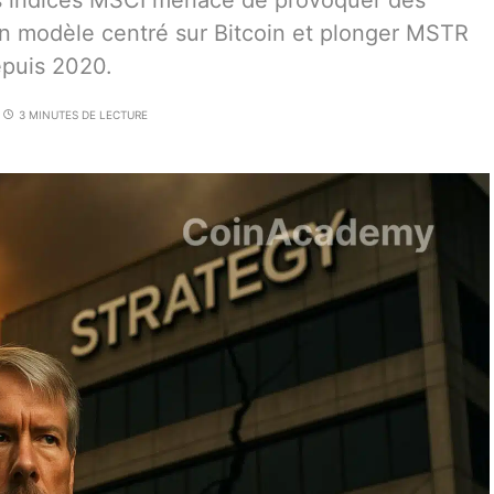
es indices MSCI menace de provoquer des
son modèle centré sur Bitcoin et plonger MSTR
epuis 2020.
3 MINUTES DE LECTURE