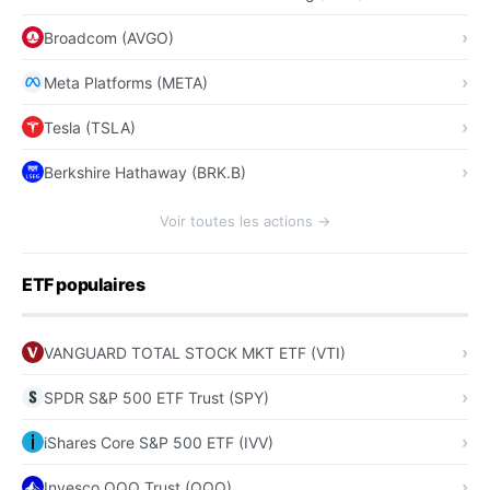
Broadcom (AVGO)
Meta Platforms (META)
Tesla (TSLA)
Berkshire Hathaway (BRK.B)
Voir toutes les actions →
ETF populaires
VANGUARD TOTAL STOCK MKT ETF (VTI)
SPDR S&P 500 ETF Trust (SPY)
iShares Core S&P 500 ETF (IVV)
Invesco QQQ Trust (QQQ)