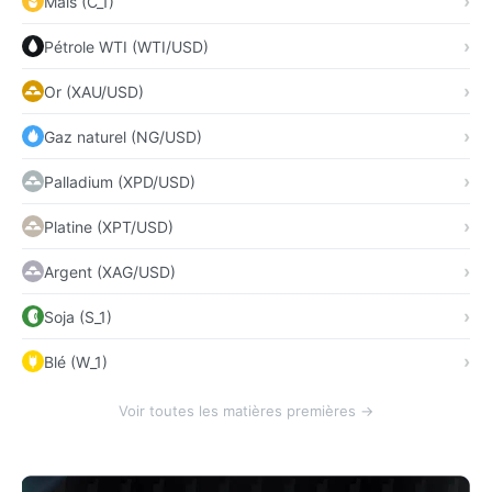
Maïs (C_1)
Pétrole WTI (WTI/USD)
Or (XAU/USD)
Gaz naturel (NG/USD)
Palladium (XPD/USD)
Platine (XPT/USD)
Argent (XAG/USD)
Soja (S_1)
Blé (W_1)
Voir toutes les matières premières →