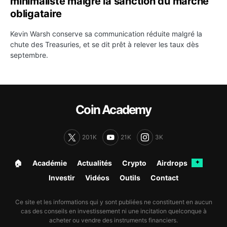
minimaliste malgré la sanction du marché
obligataire
Kevin Warsh conserve sa communication réduite malgré la
chute des Treasuries, et se dit prêt à relever les taux dès
septembre.
Coin Academy
201K
21K
3K
🏠︎
Académie
Actualités
Crypto
Airdrops
✦
Investir
Vidéos
Outils
Contact
Ce site et les informations qui y sont publiées ne constituent en aucun
cas des conseils en investissement ni une incitation quelconque à
acheter ou vendre des instruments financiers.