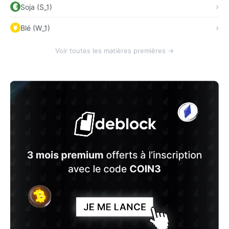
Soja (S_1)
Blé (W_1)
Voir toutes les matières premières →