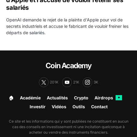
salariés
OpenAI demande le rejet de la plainte d'Apple pour vol de
secrets industriels et accuse le fabricant de vouloir freiner les
départs de salariés.
Coin Academy
201K
21K
3K
🏠︎
Académie
Actualités
Crypto
Airdrops
✦
Investir
Vidéos
Outils
Contact
Ce site et les informations qui y sont publiées ne constituent en aucun
cas des conseils en investissement ni une incitation quelconque à
acheter ou vendre des instruments financiers.