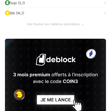
Soja (S_1)
Blé (W_1)
Voir toutes les matières premières →