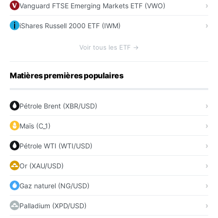
Vanguard FTSE Emerging Markets ETF (VWO)
iShares Russell 2000 ETF (IWM)
Voir tous les ETF →
Matières premières populaires
Pétrole Brent (XBR/USD)
Maïs (C_1)
Pétrole WTI (WTI/USD)
Or (XAU/USD)
Gaz naturel (NG/USD)
Palladium (XPD/USD)