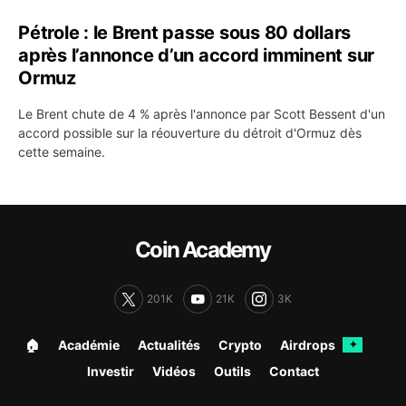
Pétrole : le Brent passe sous 80 dollars
après l’annonce d’un accord imminent sur
Ormuz
Le Brent chute de 4 % après l'annonce par Scott Bessent d'un
accord possible sur la réouverture du détroit d'Ormuz dès
cette semaine.
Coin Academy
201K
21K
3K
🏠︎
Académie
Actualités
Crypto
Airdrops
✦
Investir
Vidéos
Outils
Contact