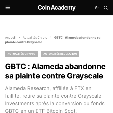
Coin Academy
Accueil
Actualités Crypto
GBTC : Alameda abandonne sa
plainte contre Grayscale
ACTUALITÉS CRYPTO
ACTUALITÉS RÉGULATION
GBTC : Alameda abandonne
sa plainte contre Grayscale
Alameda Research, affiliée à FTX en
faillite, retire sa plainte contre Grayscale
Investments après la conversion du fonds
GBTC en un ETF Bitcoin Spot.