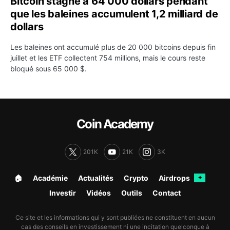
Bitcoin stagne à 64 000 dollars pendant
que les baleines accumulent 1,2 milliard de
dollars
Les baleines ont accumulé plus de 20 000 bitcoins depuis fin
juillet et les ETF collectent 754 millions, mais le cours reste
bloqué sous 65 000 $.
Coin Academy
201K
21K
3K
🏠︎
Académie
Actualités
Crypto
Airdrops
✦
Investir
Vidéos
Outils
Contact
Ce site et les informations qui y sont publiées ne constituent en aucun
cas des conseils en investissement ni une incitation quelconque à