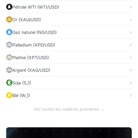
Pétrole WTI (WTI/USD)
Or (XAU/USD)
Gaz naturel (NG/USD)
Palladium (XPD/USD)
Platine (XPT/USD)
Argent (XAG/USD)
Soja (S_1)
Blé (W_1)
Voir toutes les matières premières →