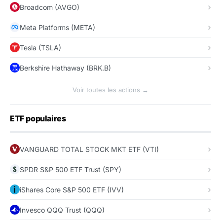
Broadcom (AVGO)
Meta Platforms (META)
Tesla (TSLA)
Berkshire Hathaway (BRK.B)
Voir toutes les actions →
ETF populaires
VANGUARD TOTAL STOCK MKT ETF (VTI)
SPDR S&P 500 ETF Trust (SPY)
iShares Core S&P 500 ETF (IVV)
Invesco QQQ Trust (QQQ)