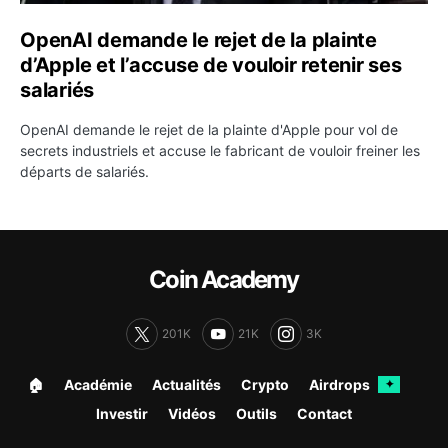
OpenAI demande le rejet de la plainte
d’Apple et l’accuse de vouloir retenir ses
salariés
OpenAI demande le rejet de la plainte d'Apple pour vol de
secrets industriels et accuse le fabricant de vouloir freiner les
départs de salariés.
Coin Academy
201K
21K
3K
🏠︎
Académie
Actualités
Crypto
Airdrops
✦
Investir
Vidéos
Outils
Contact