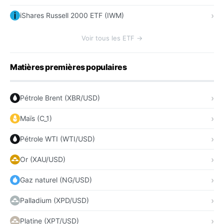
iShares Russell 2000 ETF (IWM)
Voir tous les ETF →
Matières premières populaires
Pétrole Brent (XBR/USD)
Maïs (C_1)
Pétrole WTI (WTI/USD)
Or (XAU/USD)
Gaz naturel (NG/USD)
Palladium (XPD/USD)
Platine (XPT/USD)