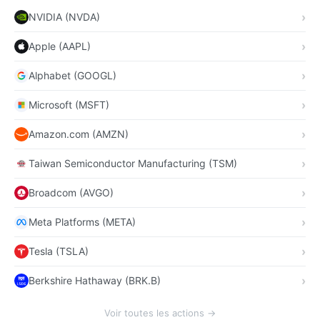
NVIDIA (NVDA)
Apple (AAPL)
Alphabet (GOOGL)
Microsoft (MSFT)
Amazon.com (AMZN)
Taiwan Semiconductor Manufacturing (TSM)
Broadcom (AVGO)
Meta Platforms (META)
Tesla (TSLA)
Berkshire Hathaway (BRK.B)
Voir toutes les actions →