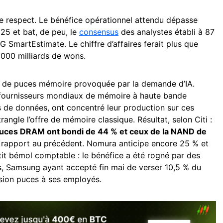
e le respect. Le bénéfice opérationnel attendu dépasse
025 et bat, de peu, le
consensus
des analystes établi à 87
 SmartEstimate. Le chiffre d’affaires ferait plus que
 000 milliards de wons.
uë de puces mémoire provoquée par la demande d’IA.
fournisseurs mondiaux de mémoire à haute bande
 de données, ont concentré leur production sur ces
trangle l’offre de mémoire classique. Résultat, selon Citi :
puces DRAM ont bondi de 44 % et ceux de la NAND de
 rapport au précédent. Nomura anticipe encore 25 % et
tit bémol comptable : le bénéfice a été rogné par des
es, Samsung ayant accepté fin mai de verser 10,5 % du
ision puces à ses employés.