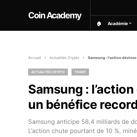
Coin Academy
🏠︎
Académie
Accueil
Actualités Crypto
Samsung : l’action dévisse
ACTUALITÉS CRYPTO
TRADFI
Samsung : l’action
un bénéfice record
Samsung anticipe 58,4 milliards de dol
L’action chute pourtant de 10 %, minée