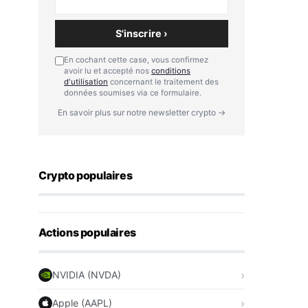
S'inscrire ›
En cochant cette case, vous confirmez
avoir lu et accepté nos
conditions
d'utilisation
concernant le traitement des
données soumises via ce formulaire.
En savoir plus sur notre newsletter crypto →
Crypto populaires
Actions populaires
NVIDIA (NVDA)
Apple (AAPL)