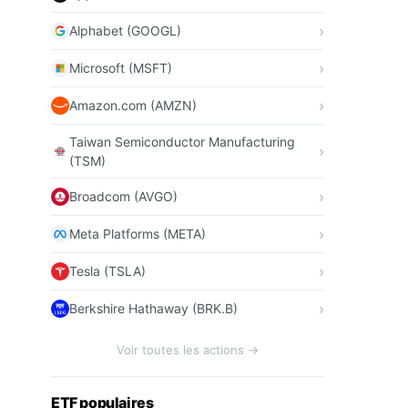
Alphabet (GOOGL)
Microsoft (MSFT)
Amazon.com (AMZN)
Taiwan Semiconductor Manufacturing
(TSM)
Broadcom (AVGO)
Meta Platforms (META)
Tesla (TSLA)
Berkshire Hathaway (BRK.B)
Voir toutes les actions →
ETF populaires