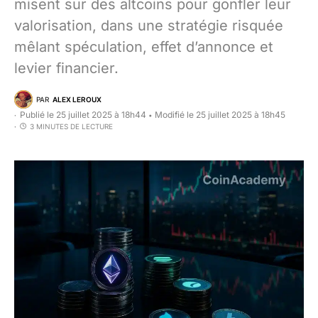
misent sur des altcoins pour gonfler leur
valorisation, dans une stratégie risquée
mêlant spéculation, effet d’annonce et
levier financier.
PAR
ALEX LEROUX
Publié le 25 juillet 2025 à 18h44
Modifié le 25 juillet 2025 à 18h45
•
3 MINUTES DE LECTURE