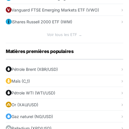
Vanguard FTSE Emerging Markets ETF (VWO)
iShares Russell 2000 ETF (IWM)
Voir tous les ETF →
Matières premières populaires
Pétrole Brent (XBR/USD)
Maïs (C_1)
Pétrole WTI (WTI/USD)
Or (XAU/USD)
Gaz naturel (NG/USD)
Palladium (XPD/USD)