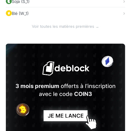
Soja (S_1)
Blé (W_1)
Voir toutes les matières premières →