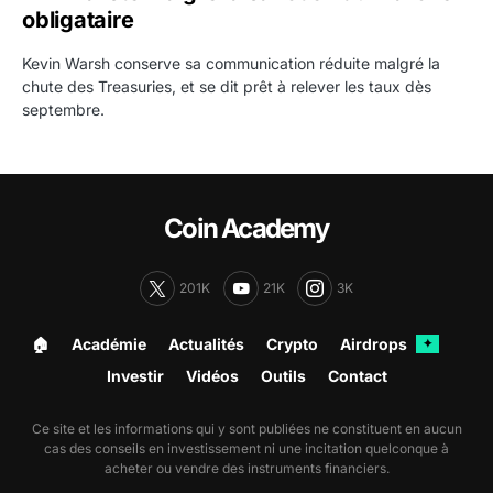
obligataire
Kevin Warsh conserve sa communication réduite malgré la
chute des Treasuries, et se dit prêt à relever les taux dès
septembre.
Coin Academy
201K
21K
3K
🏠︎
Académie
Actualités
Crypto
Airdrops
✦
Investir
Vidéos
Outils
Contact
Ce site et les informations qui y sont publiées ne constituent en aucun
cas des conseils en investissement ni une incitation quelconque à
acheter ou vendre des instruments financiers.