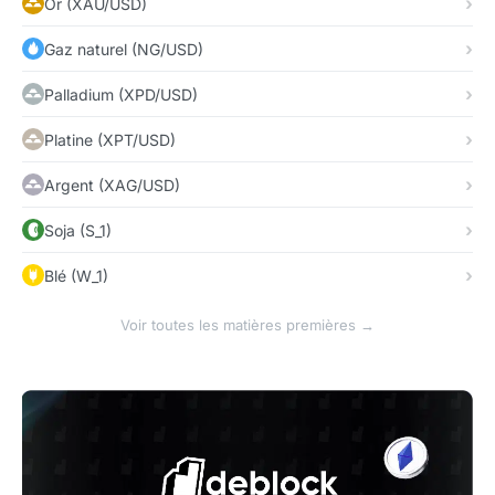
Or (XAU/USD)
Gaz naturel (NG/USD)
Palladium (XPD/USD)
Platine (XPT/USD)
Argent (XAG/USD)
Soja (S_1)
Blé (W_1)
Voir toutes les matières premières →