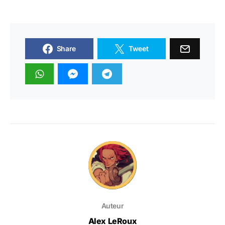
Share
Tweet
Auteur
Alex LeRoux