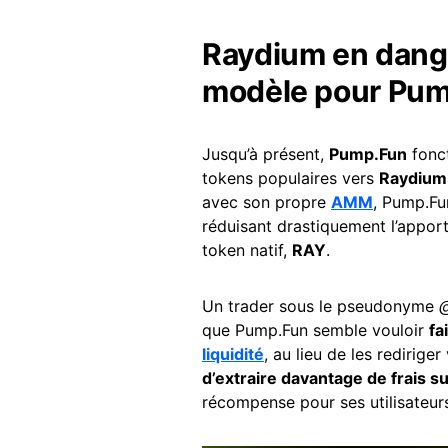
Raydium en dang
modèle pour Pu
Jusqu’à présent,
Pump.Fun
fonct
tokens populaires vers
Raydium
avec son propre
AMM
, Pump.Fu
réduisant drastiquement l’appor
token natif,
RAY
.
Un trader sous le pseudonyme
@
que Pump.Fun semble vouloir
fa
liquidité
, au lieu de les redirig
d’extraire davantage de frais s
récompense pour ses utilisateur