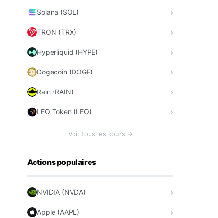
Solana (SOL)
TRON (TRX)
Hyperliquid (HYPE)
Dogecoin (DOGE)
Rain (RAIN)
LEO Token (LEO)
Voir tous les cours →
Actions populaires
NVIDIA (NVDA)
Apple (AAPL)