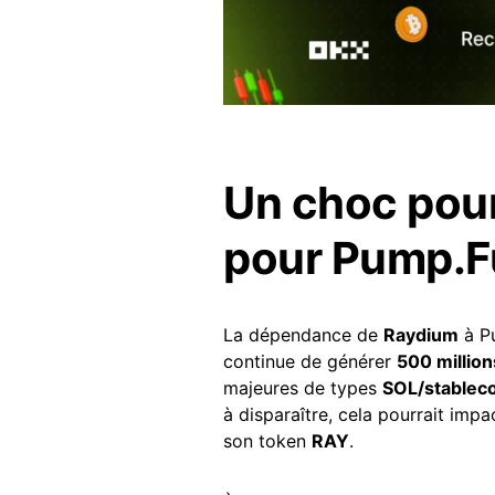
Un choc pou
pour Pump.F
La dépendance de
Raydium
à Pu
continue de générer
500 millio
majeures de types
SOL/stablec
à disparaître, cela pourrait im
son token
RAY
.