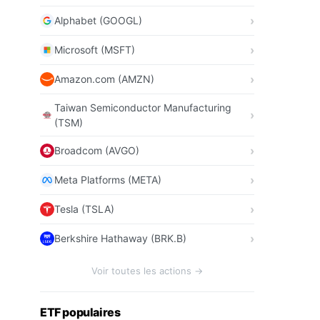
Alphabet (GOOGL)
Microsoft (MSFT)
Amazon.com (AMZN)
Taiwan Semiconductor Manufacturing
(TSM)
Broadcom (AVGO)
Meta Platforms (META)
Tesla (TSLA)
Berkshire Hathaway (BRK.B)
Voir toutes les actions →
ETF populaires