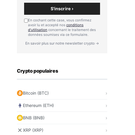
S'inscrire ›
En cochant cette case, vous confirmez
avoir lu et accepté nos
conditions
d'utilisation
concernant le traitement des
données soumises via ce formulaire.
En savoir plus sur notre newsletter crypto →
Crypto populaires
Bitcoin (BTC)
Ethereum (ETH)
BNB (BNB)
XRP (XRP)