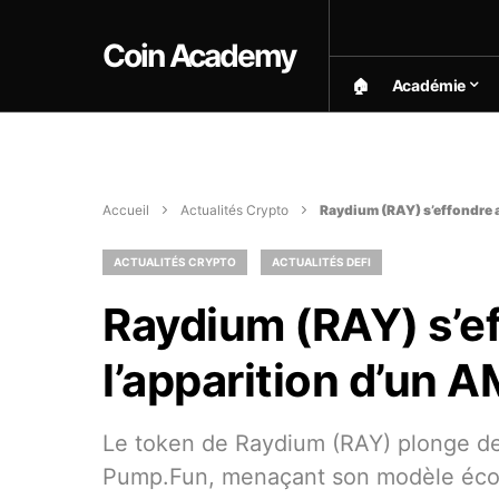
Coin Academy
🏠︎
Académie
Accueil
Actualités Crypto
Raydium (RAY) s’effondre 
ACTUALITÉS CRYPTO
ACTUALITÉS DEFI
Raydium (RAY) s’e
l’apparition d’un 
Le token de Raydium (RAY) plonge de 
Pump.Fun, menaçant son modèle éc