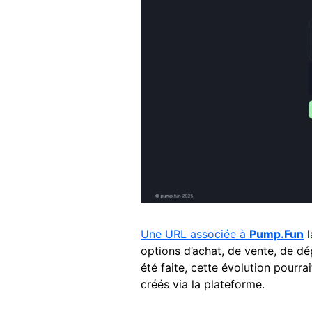
Une URL associée à
Pump.Fun
l
options d’achat, de vente, de dép
été faite, cette évolution pourra
créés via la plateforme.