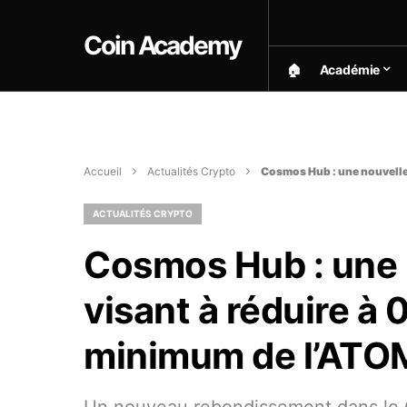
Coin Academy
🏠︎
Académie
Accueil
Actualités Crypto
Cosmos Hub : une nouvelle 
ACTUALITÉS CRYPTO
Cosmos Hub : une 
visant à réduire à 0
minimum de l’ATO