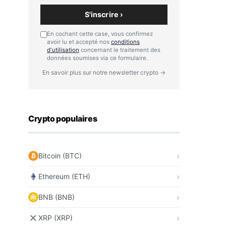
S'inscrire ›
En cochant cette case, vous confirmez
avoir lu et accepté nos
conditions
d'utilisation
concernant le traitement des
données soumises via ce formulaire.
En savoir plus sur notre newsletter crypto →
Crypto populaires
Bitcoin (BTC)
Ethereum (ETH)
BNB (BNB)
XRP (XRP)