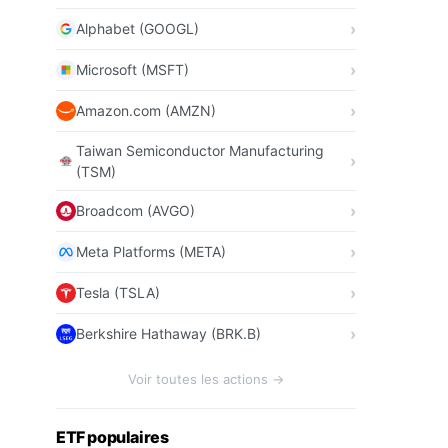
Alphabet (GOOGL)
Microsoft (MSFT)
Amazon.com (AMZN)
Taiwan Semiconductor Manufacturing
(TSM)
Broadcom (AVGO)
Meta Platforms (META)
Tesla (TSLA)
Berkshire Hathaway (BRK.B)
Voir toutes les actions →
ETF populaires