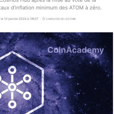
Cosmos Hub après la mise au vote de la
e taux d’inflation minimum des ATOM à zéro.
 le 10 janvier 2024 à 18h27
2 MINUTES DE LECTURE