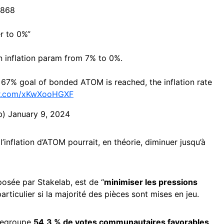
#868
r to 0%’’
n inflation param from 7% to 0%.
e 67% goal of bonded ATOM is reached, the inflation rate
ter.com/xKwXooHGXF
b)
January 9, 2024
l’inflation d’ATOM pourrait, en théorie, diminuer jusqu’à
oposée par Stakelab, est de “
minimiser les pressions
particulier si la majorité des pièces sont mises en jeu.
 regroupe
54,3 % de votes communautaires favorables,