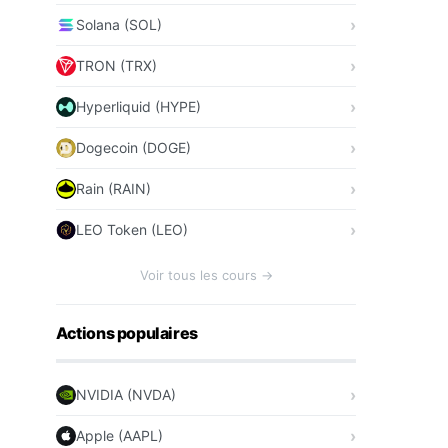
Solana (SOL)
TRON (TRX)
Hyperliquid (HYPE)
Dogecoin (DOGE)
Rain (RAIN)
LEO Token (LEO)
Voir tous les cours →
Actions populaires
NVIDIA (NVDA)
Apple (AAPL)