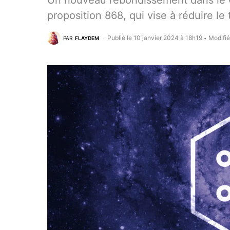
Un nouveau rebondissement dans le 
proposition 868, qui vise à réduire l
Publié le 10 janvier 2024 à 18h19
Modifié
PAR
FLAYDEM
•