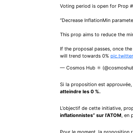
Voting period is open for Prop 
‘’Decrease InflationMin paramete
This prop aims to reduce the mi
If the proposal passes, once th
will trend towards 0%
pic.twit
— Cosmos Hub ⚛️ (@cosmoshu
Si la proposition est approuvée, 
atteindre les 0 %.
L’objectif de cette initiative, pr
inflationnistes” sur l’ATOM
, en 
Pour le moment, la proposition