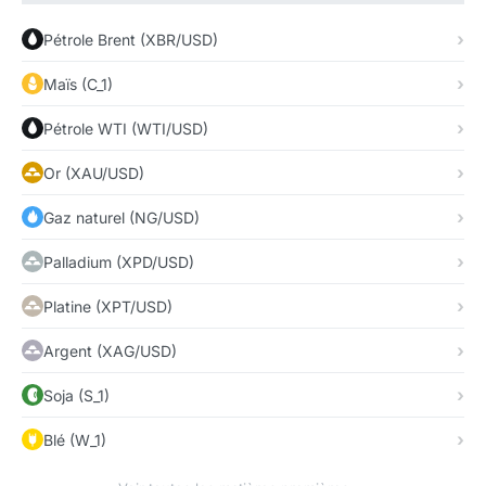
Pétrole Brent (XBR/USD)
Maïs (C_1)
Pétrole WTI (WTI/USD)
Or (XAU/USD)
Gaz naturel (NG/USD)
Palladium (XPD/USD)
Platine (XPT/USD)
Argent (XAG/USD)
Soja (S_1)
Blé (W_1)