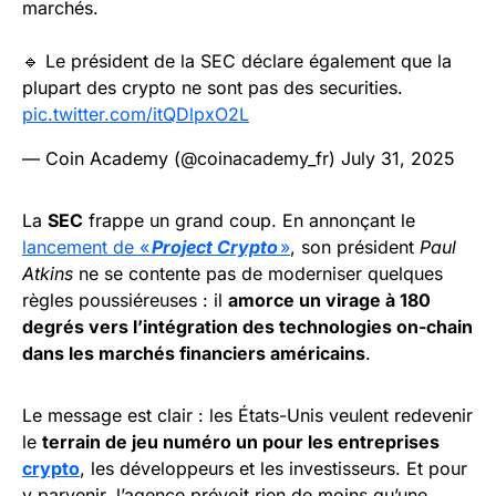
marchés.
🔹 Le président de la SEC déclare également que la
plupart des crypto ne sont pas des securities.
pic.twitter.com/itQDlpxO2L
— Coin Academy (@coinacademy_fr)
July 31, 2025
La
SEC
frappe un grand coup. En annonçant le
lancement de «
Project Crypto
»
, son président
Paul
Atkins
ne se contente pas de moderniser quelques
règles poussiéreuses : il
amorce un virage à 180
degrés vers l’intégration des technologies on-chain
dans les marchés financiers américains
.
Le message est clair : les États-Unis veulent redevenir
le
terrain de jeu numéro un pour les entreprises
crypto
, les développeurs et les investisseurs. Et pour
y parvenir, l’agence prévoit rien de moins qu’une