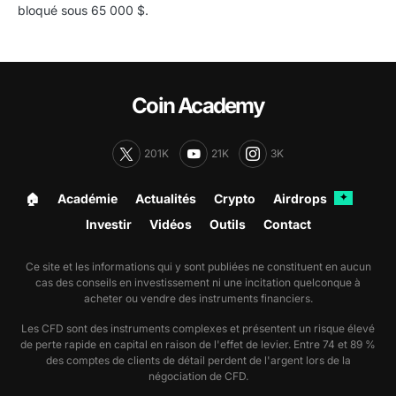
bloqué sous 65 000 $.
Coin Academy
201K
21K
3K
🏠︎
Académie
Actualités
Crypto
Airdrops
✦
Investir
Vidéos
Outils
Contact
Ce site et les informations qui y sont publiées ne constituent en aucun
cas des conseils en investissement ni une incitation quelconque à
acheter ou vendre des instruments financiers.
Les CFD sont des instruments complexes et présentent un risque élevé
de perte rapide en capital en raison de l'effet de levier. Entre 74 et 89 %
des comptes de clients de détail perdent de l'argent lors de la
négociation de CFD.