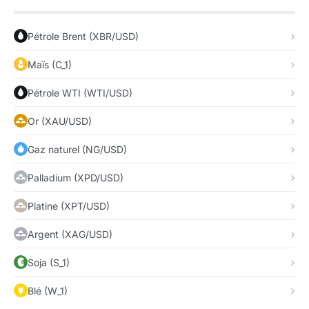
Pétrole Brent (XBR/USD)
Maïs (C_1)
Pétrole WTI (WTI/USD)
Or (XAU/USD)
Gaz naturel (NG/USD)
Palladium (XPD/USD)
Platine (XPT/USD)
Argent (XAG/USD)
Soja (S_1)
Blé (W_1)