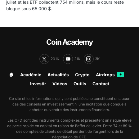
juillet et les ETF collectent 754 millions, mais le cours reste
bloqué sous 65 000 $.
Coin Academy
201K
21K
3K
🏠︎
Académie
Actualités
Crypto
Airdrops
✦
Investir
Vidéos
Outils
Contact
Ce site et les informations qui y sont publiées ne constituent en aucun
cas des conseils en investissement ni une incitation quelconque à
acheter ou vendre des instruments financiers.
Les CFD sont des instruments complexes et présentent un risque élevé
de perte rapide en capital en raison de l'effet de levier. Entre 74 et 89 %
des comptes de clients de détail perdent de l'argent lors de la
négociation de CFD.