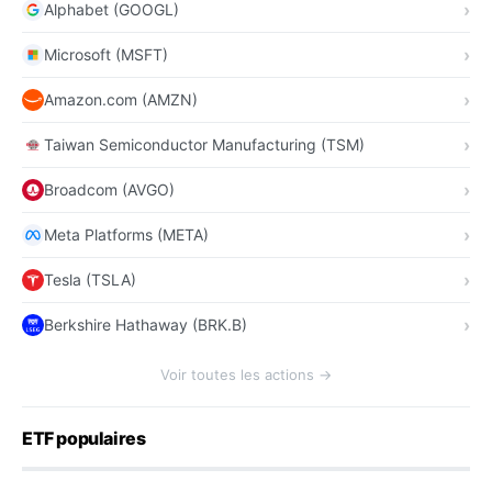
Alphabet (GOOGL)
Microsoft (MSFT)
Amazon.com (AMZN)
Taiwan Semiconductor Manufacturing (TSM)
Broadcom (AVGO)
Meta Platforms (META)
Tesla (TSLA)
Berkshire Hathaway (BRK.B)
Voir toutes les actions →
ETF populaires