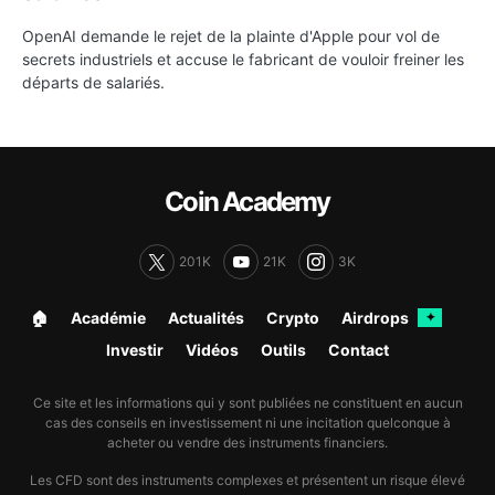
OpenAI demande le rejet de la plainte d'Apple pour vol de
secrets industriels et accuse le fabricant de vouloir freiner les
départs de salariés.
Coin Academy
201K
21K
3K
🏠︎
Académie
Actualités
Crypto
Airdrops
✦
Investir
Vidéos
Outils
Contact
Ce site et les informations qui y sont publiées ne constituent en aucun
cas des conseils en investissement ni une incitation quelconque à
acheter ou vendre des instruments financiers.
Les CFD sont des instruments complexes et présentent un risque élevé