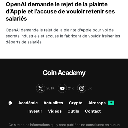
OpenAI demande le rejet de la plainte
d’Apple et l’accuse de vouloir retenir ses
salariés
OpenAI demande le rejet de la plainte d'Apple pour vol de
secrets industriels et accuse le fabricant de vouloir freiner les
départs de salariés.
Coin Academy
201K
21K
3K
🏠︎
Académie
Actualités
Crypto
Airdrops
✦
Investir
Vidéos
Outils
Contact
Ce site et les informations qui y sont publiées ne constituent en aucun