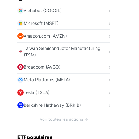
Alphabet (GOOGL)
Microsoft (MSFT)
Amazon.com (AMZN)
Taiwan Semiconductor Manufacturing
(TSM)
Broadcom (AVGO)
Meta Platforms (META)
Tesla (TSLA)
Berkshire Hathaway (BRK.B)
Voir toutes les actions →
ETF populaires