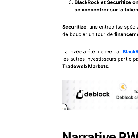
BlackRock et Securitize o
se concentrer sur la tokeni
Securitize
, une entreprise spécia
de boucler un tour de
financeme
La levée a été menée par
Black
les autres investisseurs particip
Tradeweb Markets
.
Narrative RW