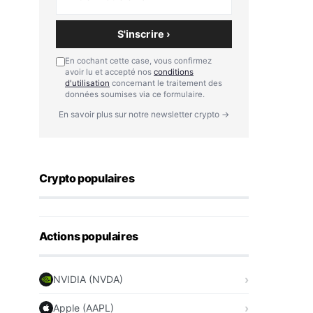
S'inscrire ›
En cochant cette case, vous confirmez
avoir lu et accepté nos
conditions
d'utilisation
concernant le traitement des
données soumises via ce formulaire.
En savoir plus sur notre newsletter crypto →
Crypto populaires
Actions populaires
NVIDIA (NVDA)
Apple (AAPL)