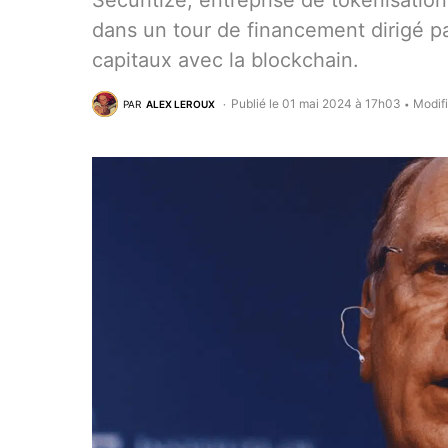
Securitize, entreprise de tokenisation 
dans un tour de financement dirigé p
capitaux avec la blockchain.
Publié le 01 mai 2024 à 17h03
Modif
PAR
ALEX LEROUX
•