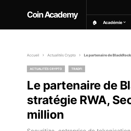
Coin Academy
🏠︎
Académie
Accueil
Actualités Crypto
Le partenaire de BlackRock 
ACTUALITÉS CRYPTO
TRADFI
Le partenaire de B
stratégie RWA, Sec
million