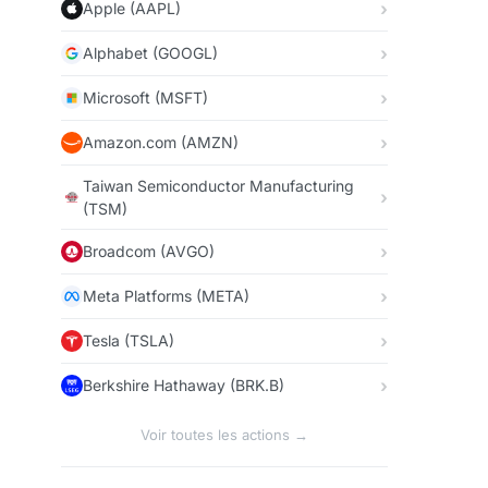
Apple (AAPL)
Alphabet (GOOGL)
Microsoft (MSFT)
Amazon.com (AMZN)
Taiwan Semiconductor Manufacturing
(TSM)
Broadcom (AVGO)
Meta Platforms (META)
Tesla (TSLA)
Berkshire Hathaway (BRK.B)
Voir toutes les actions →