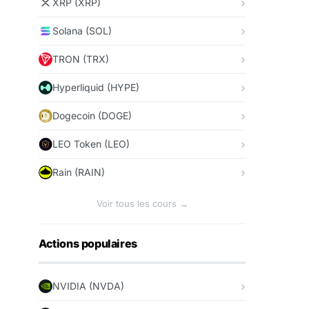
XRP (XRP)
Solana (SOL)
TRON (TRX)
Hyperliquid (HYPE)
Dogecoin (DOGE)
LEO Token (LEO)
Rain (RAIN)
Voir tous les cours →
Actions populaires
NVIDIA (NVDA)