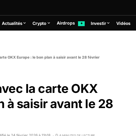
Airdrops
Actualités
Crypto
Investir
Vidéos
✦
te OKX Europe : le bon plan à saisir avant le 28 février
vec la carte OKX
 à saisir avant le 28
ifié le 24 février 2026 à 11h18
6 MINUTES DE LECTURE