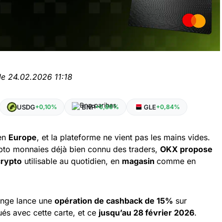
le 24.02.2026 11:18
USDG
BNP
GLE
+0,10%
+0,86%
+0,84%
 en
Europe
, et la plateforme ne vient pas les mains vides.
pto monnaies déjà bien connu des traders,
OKX propose
crypto
utilisable au quotidien, en
magasin
comme en
ange lance une
opération de cashback de 15%
sur
és avec cette carte, et ce
jusqu’au 28 février 2026
.