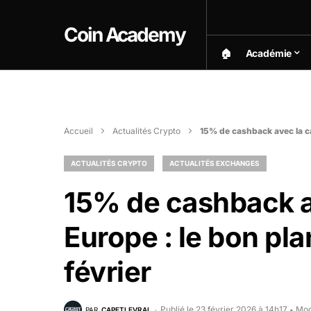
Coin Academy
🏠︎
Académie
Accueil
Actualités Crypto
15% de cashback avec la car
ACTUALITÉS CRYPTO
ACTUALITÉS EXCHANGES
15% de cashback a
Europe : le bon plan
février
Publié le 23 février 2026 à 14h17
Mod
PAR
CAPETLEVRAI
•