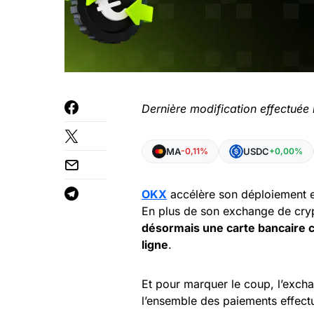
Dernière modification effectuée 
MA
USDC
-0,11%
+0,00%
OKX
accélère son déploiement
En plus de son exchange de cry
désormais une carte bancaire 
ligne
.
Et pour marquer le coup, l’exch
l’ensemble des paiements effectu