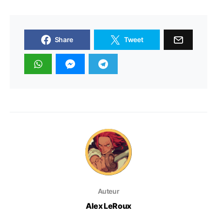
Share
Tweet
Auteur
Alex LeRoux