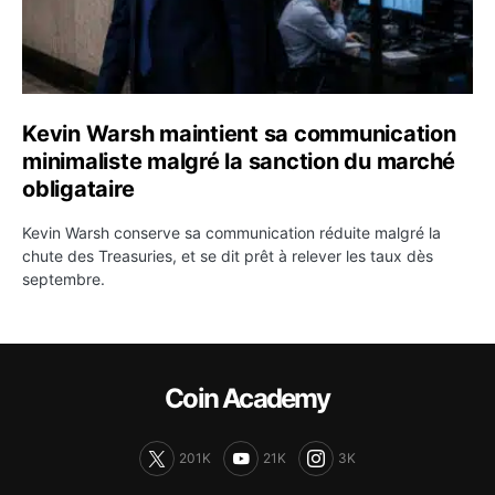
Kevin Warsh maintient sa communication
minimaliste malgré la sanction du marché
obligataire
Kevin Warsh conserve sa communication réduite malgré la
chute des Treasuries, et se dit prêt à relever les taux dès
septembre.
Coin Academy
201K
21K
3K