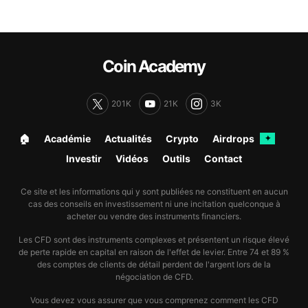
Coin Academy
201K
21K
3K
🏠︎
Académie
Actualités
Crypto
Airdrops
✦
Investir
Vidéos
Outils
Contact
Ce site et les informations qui y sont publiées ne constituent en aucun
cas des conseils en investissement ni une incitation quelconque à
acheter ou vendre des instruments financiers.
Les CFD sont des instruments complexes et présentent un risque élevé
de perte rapide en capital en raison de l'effet de levier. Entre 74 et 89 %
des comptes de clients de détail perdent de l'argent lors de la
négociation de CFD.
Vous devez vous assurer que vous comprenez comment les CFD