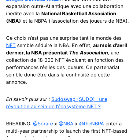
expansion outre-Atlantique avec une collaboration
inédite avec la
National Basketball Association
(NBA)
et la NBPA (l’association des joueurs de NBA).
Ce choix n’est pas une surprise tant le monde des
NFT
semble séduire la NBA. En effet,
au mois d’avril
dernier, la NBA présentait
The Association
, une
collection de 18 000 NFT évoluant en fonction des
performances réelles des joueurs. Ce partenariat
semble donc être dans la continuité de cette
annonce.
En savoir plus sur
:
Sudoswap (SUDO) : une
révolution au sein de l’écosystème NFT ?
BREAKING:
@Sorare
x
@NBA
x
@theNBPA
enter a
multi-year partnership to launch the first NFT-based