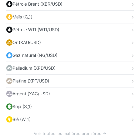
Pétrole Brent (XBR/USD)
Maïs (C_1)
Pétrole WTI (WTI/USD)
Or (XAU/USD)
Gaz naturel (NG/USD)
Palladium (XPD/USD)
Platine (XPT/USD)
Argent (XAG/USD)
Soja (S_1)
Blé (W_1)
Voir toutes les matières premières →