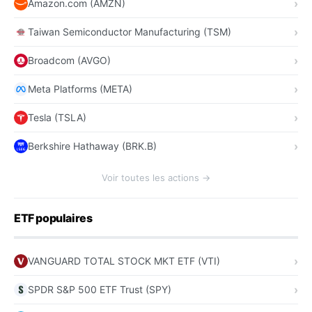
Amazon.com (AMZN)
Taiwan Semiconductor Manufacturing (TSM)
Broadcom (AVGO)
Meta Platforms (META)
Tesla (TSLA)
Berkshire Hathaway (BRK.B)
Voir toutes les actions →
ETF populaires
VANGUARD TOTAL STOCK MKT ETF (VTI)
SPDR S&P 500 ETF Trust (SPY)