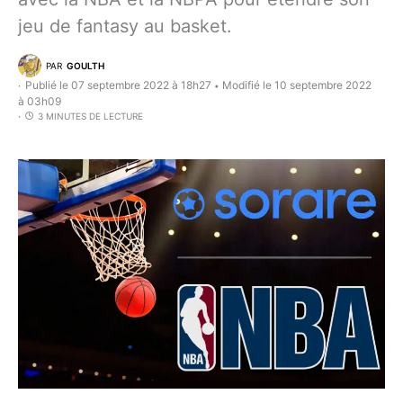
jeu de fantasy au basket.
PAR
GOULTH
Publié le 07 septembre 2022 à 18h27
Modifié le 10 septembre 2022
•
à 03h09
3 MINUTES DE LECTURE