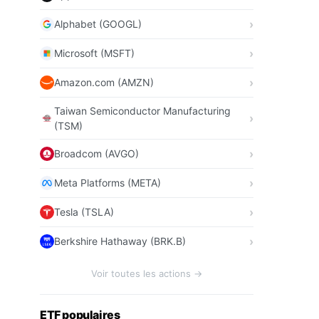
Alphabet (GOOGL)
Microsoft (MSFT)
Amazon.com (AMZN)
Taiwan Semiconductor Manufacturing
(TSM)
Broadcom (AVGO)
Meta Platforms (META)
Tesla (TSLA)
Berkshire Hathaway (BRK.B)
Voir toutes les actions →
ETF populaires