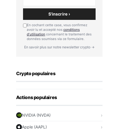
S'inscrire ›
En cochant cette case, vous confirmez
avoir lu et accepté nos
conditions
d'utilisation
concernant le traitement des
données soumises via ce formulaire.
En savoir plus sur notre newsletter crypto →
Crypto populaires
Actions populaires
NVIDIA (NVDA)
Apple (AAPL)