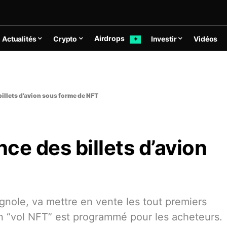
Airdrops
Actualités
Crypto
Investir
Vidéos
✦
billets d’avion sous forme de NFT
nce des billets d’avion
nole, va mettre en vente les tout premiers
Un “vol NFT” est programmé pour les acheteurs.