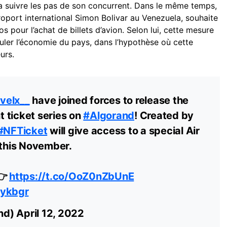
 suivre les pas de son concurrent. Dans le même temps,
roport international Simon Bolivar au Venezuela, souhaite
 pour l’achat de billets d’avion. Selon lui, cette mesure
muler l’économie du pays, dans l’hypothèse où cette
urs.
velx__
have joined forces to release the
ht ticket series on
#Algorand
! Created by
#NFTicket
will give access to a special Air
 this November.
👉
https://t.co/OoZ0nZbUnE
zykbgr
nd)
April 12, 2022