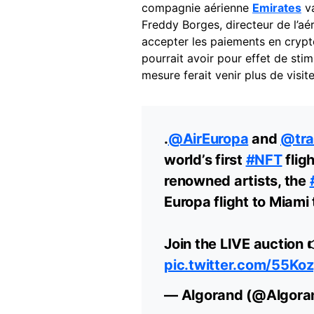
compagnie aérienne
Emirates
va
Freddy Borges, directeur de l’aé
accepter les paiements en cryptos
pourrait avoir pour effet de sti
mesure ferait venir plus de visite
.
@AirEuropa
and
@tra
world’s first
#NFT
flig
renowned artists, the
Europa flight to Miami
Join the LIVE auction 
pic.twitter.com/55Ko
— Algorand (@Algora