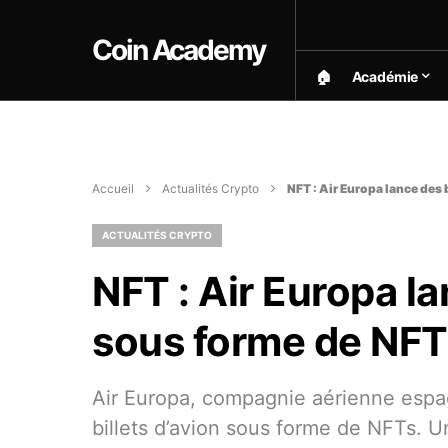
Coin Academy
🏠︎
Académie
Accueil
Actualités Crypto
NFT : Air Europa lance des 
ACTUALITÉS CRYPTO
NFT : Air Europa la
sous forme de NFT
Air Europa, compagnie aérienne espag
billets d’avion sous forme de NFTs. 