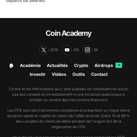
départs de salariés.
Coin Academy
201K
21K
3K
🏠︎
Académie
Actualités
Crypto
Airdrops
✦
Investir
Vidéos
Outils
Contact
Ce site et les informations qui y sont publiées ne constituent en aucun
cas des conseils en investissement ni une incitation quelconque à
acheter ou vendre des instruments financiers.
Les CFD sont des instruments complexes et présentent un risque élevé
de perte rapide en capital en raison de l'effet de levier. Entre 74 et 89 %
des comptes de clients de détail perdent de l'argent lors de la
négociation de CFD.