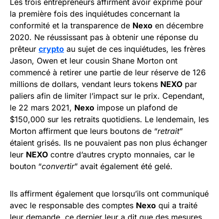
Les trois entrepreneurs affirment avoir exprimé pour
la première fois des inquiétudes concernant la
conformité et la transparence de
Nexo
en décembre
2020. Ne réussissant pas à obtenir une réponse du
prêteur
crypto
au sujet de ces inquiétudes, les frères
Jason, Owen et leur cousin Shane Morton ont
commencé à retirer une partie de leur réserve de 126
millions de dollars, vendant leurs tokens
NEXO
par
paliers afin de limiter l’impact sur le prix. Cependant,
le 22 mars 2021,
Nexo
impose un plafond de
$150,000 sur les retraits quotidiens. Le lendemain, les
Morton affirment que leurs boutons de “
retrait
”
étaient grisés. Ils ne pouvaient pas non plus échanger
leur
NEXO
contre d’autres crypto monnaies, car le
bouton “
convertir
” avait également été gelé.
Ils affirment également que lorsqu’ils ont communiqué
avec le responsable des comptes
Nexo
qui a traité
leur demande, ce dernier leur a dit que des mesures