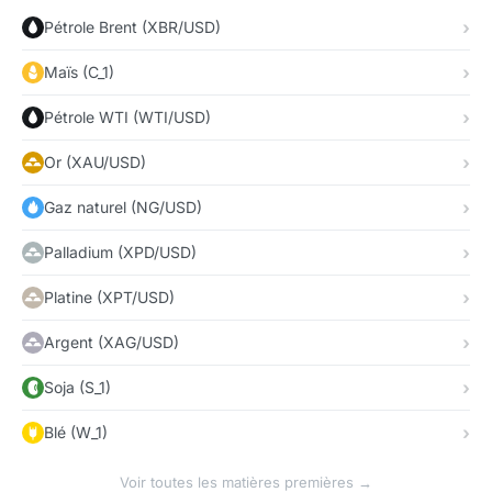
Pétrole Brent (XBR/USD)
Maïs (C_1)
Pétrole WTI (WTI/USD)
Or (XAU/USD)
Gaz naturel (NG/USD)
Palladium (XPD/USD)
Platine (XPT/USD)
Argent (XAG/USD)
Soja (S_1)
Blé (W_1)
Voir toutes les matières premières →