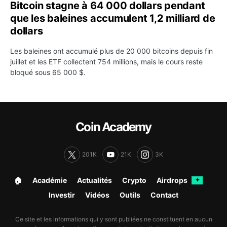
Bitcoin stagne à 64 000 dollars pendant
que les baleines accumulent 1,2 milliard de
dollars
Les baleines ont accumulé plus de 20 000 bitcoins depuis fin
juillet et les ETF collectent 754 millions, mais le cours reste
bloqué sous 65 000 $.
Coin Academy
201K
21K
3K
🏠︎
Académie
Actualités
Crypto
Airdrops
✦
Investir
Vidéos
Outils
Contact
Ce site et les informations qui y sont publiées ne constituent en aucun