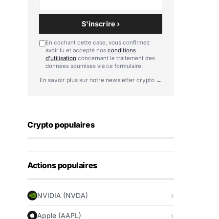
S'inscrire ›
En cochant cette case, vous confirmez
avoir lu et accepté nos
conditions
d'utilisation
concernant le traitement des
données soumises via ce formulaire.
En savoir plus sur notre newsletter crypto →
Crypto populaires
Actions populaires
NVIDIA (NVDA)
Apple (AAPL)