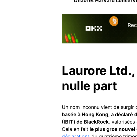
Dhabi et Harvard conserve
Laurore Ltd.,
nulle part
Un nom inconnu vient de surgir 
basée à Hong Kong, a déclaré dé
(IBIT) de BlackRock
, valorisées
Cela en fait
le plus gros nouvel
déclarations
du quatrième trimes