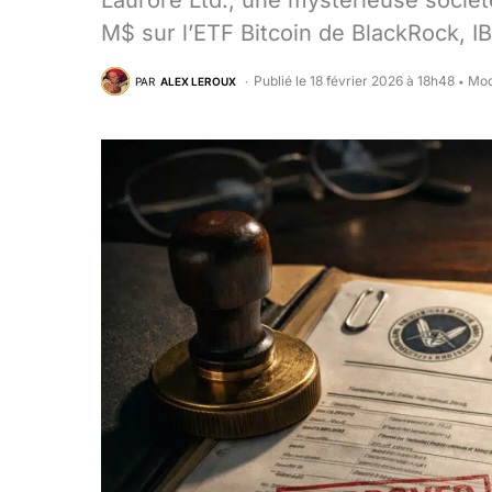
Laurore Ltd., une mystérieuse socié
M$ sur l’ETF Bitcoin de BlackRock, IB
Publié le 18 février 2026 à 18h48
Mod
PAR
ALEX LEROUX
•