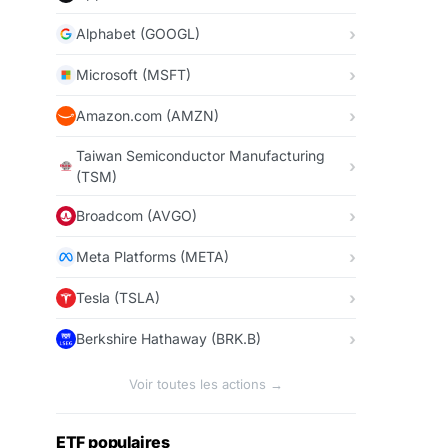
Alphabet (GOOGL)
Microsoft (MSFT)
Amazon.com (AMZN)
Taiwan Semiconductor Manufacturing
(TSM)
Broadcom (AVGO)
Meta Platforms (META)
Tesla (TSLA)
Berkshire Hathaway (BRK.B)
Voir toutes les actions →
ETF populaires