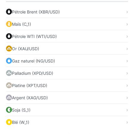
Pétrole Brent (XBR/USD)
Maïs (C_1)
Pétrole WTI (WTI/USD)
Or (XAU/USD)
Gaz naturel (NG/USD)
Palladium (XPD/USD)
Platine (XPT/USD)
Argent (XAG/USD)
Soja (S_1)
Blé (W_1)