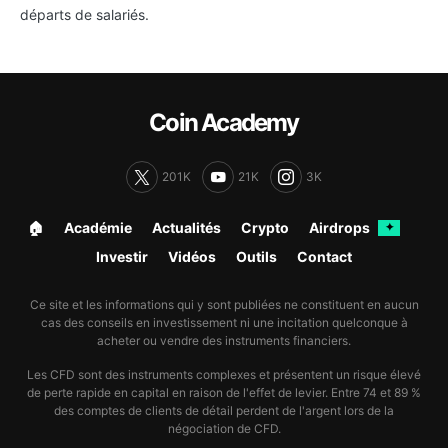
départs de salariés.
Coin Academy
201K
21K
3K
🏠︎
Académie
Actualités
Crypto
Airdrops
✦
Investir
Vidéos
Outils
Contact
Ce site et les informations qui y sont publiées ne constituent en aucun
cas des conseils en investissement ni une incitation quelconque à
acheter ou vendre des instruments financiers.
Les CFD sont des instruments complexes et présentent un risque élevé
de perte rapide en capital en raison de l'effet de levier. Entre 74 et 89 %
des comptes de clients de détail perdent de l'argent lors de la
négociation de CFD.