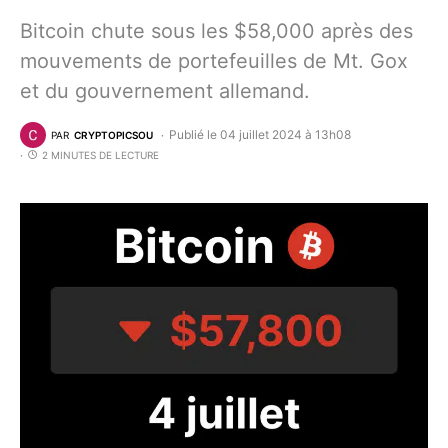
Bitcoin chute sous les $58,000 après des
mouvements de portefeuilles de Mt. Gox
et du gouvernement allemand.
Publié le 04 juillet 2024 à 13h08
PAR
CRYPTOPICSOU
2 MINUTES DE LECTURE