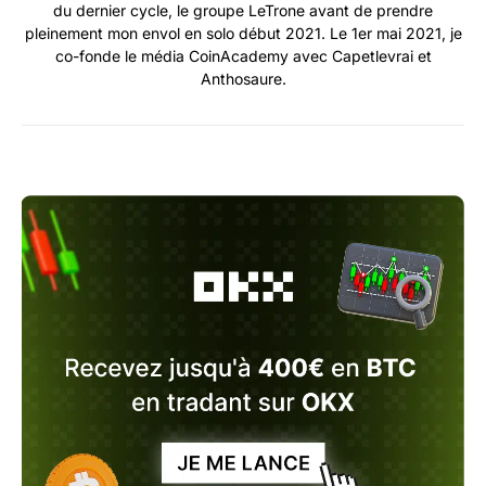
du dernier cycle, le groupe LeTrone avant de prendre
pleinement mon envol en solo début 2021. Le 1er mai 2021, je
co-fonde le média CoinAcademy avec Capetlevrai et
Anthosaure.