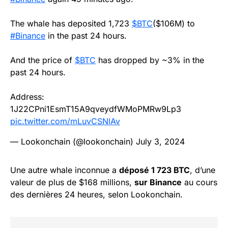
The whale has deposited 1,723
$BTC
($106M) to
#Binance
in the past 24 hours.
And the price of
$BTC
has dropped by ~3% in the
past 24 hours.
Address:
1J22CPni1EsmT15A9qveydfWMoPMRw9Lp3
pic.twitter.com/mLuvCSNlAv
— Lookonchain (@lookonchain)
July 3, 2024
Une autre whale inconnue a
déposé 1 723 BTC
, d’une
valeur de plus de $168 millions,
sur Binance
au cours
des dernières 24 heures, selon Lookonchain.