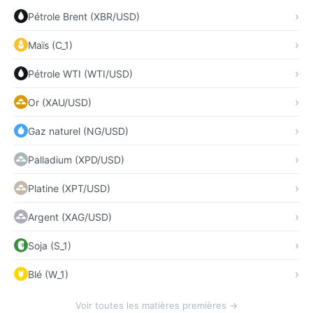
Pétrole Brent (XBR/USD)
Maïs (C_1)
Pétrole WTI (WTI/USD)
Or (XAU/USD)
Gaz naturel (NG/USD)
Palladium (XPD/USD)
Platine (XPT/USD)
Argent (XAG/USD)
Soja (S_1)
Blé (W_1)
Voir toutes les matières premières →