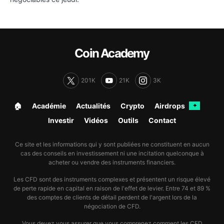
Coin Academy
201K
21K
3K
🏠︎
Académie
Actualités
Crypto
Airdrops
✦
Investir
Vidéos
Outils
Contact
Ce site et les informations qui y sont publiées ne constituent en aucun
cas des conseils en investissement ni une incitation quelconque à
acheter ou vendre des instruments financiers.
Les CFD sont des instruments complexes et présentent un risque élevé
de perte rapide en capital en raison de l'effet de levier. Entre 74 et 89 %
des comptes de clients de détail perdent de l'argent lors de la
négociation de CFD.
Vous devez vous assurer que vous comprenez comment les CFD