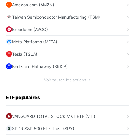
Amazon.com (AMZN)
Taiwan Semiconductor Manufacturing (TSM)
Broadcom (AVGO)
Meta Platforms (META)
Tesla (TSLA)
Berkshire Hathaway (BRK.B)
Voir toutes les actions →
ETF populaires
VANGUARD TOTAL STOCK MKT ETF (VTI)
SPDR S&P 500 ETF Trust (SPY)