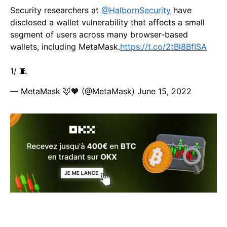
Security researchers at
@HalbornSecurity
have
disclosed a wallet vulnerability that affects a small
segment of users across many browser-based
wallets, including MetaMask.
https://t.co/2tBl8BfISA
1/ 🧵
— MetaMask 🦊💙 (@MetaMask)
June 15, 2022