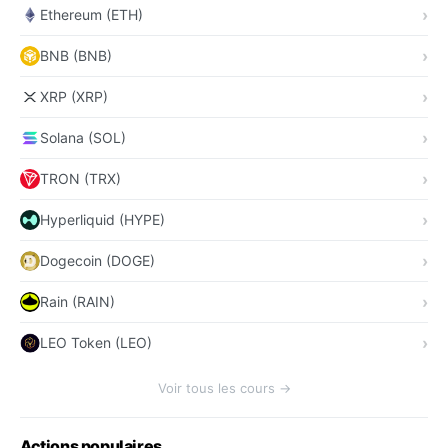
Ethereum (ETH)
BNB (BNB)
XRP (XRP)
Solana (SOL)
TRON (TRX)
Hyperliquid (HYPE)
Dogecoin (DOGE)
Rain (RAIN)
LEO Token (LEO)
Voir tous les cours →
Actions populaires