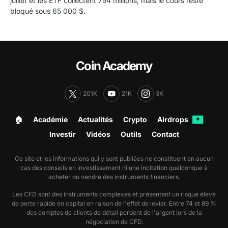
juillet et les ETF collectent 754 millions, mais le cours reste
bloqué sous 65 000 $.
Coin Academy
201K
21K
3K
🏠︎
Académie
Actualités
Crypto
Airdrops
✦
Investir
Vidéos
Outils
Contact
Ce site et les informations qui y sont publiées ne constituent en aucun
cas des conseils en investissement ni une incitation quelconque à
acheter ou vendre des instruments financiers.
Les CFD sont des instruments complexes et présentent un risque élevé
de perte rapide en capital en raison de l'effet de levier. Entre 74 et 89 %
des comptes de clients de détail perdent de l'argent lors de la
négociation de CFD.