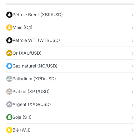
Pétrole Brent (XBR/USD)
Maïs (C_1)
Pétrole WTI (WTI/USD)
Or (XAU/USD)
Gaz naturel (NG/USD)
Palladium (XPD/USD)
Platine (XPT/USD)
Argent (XAG/USD)
Soja (S_1)
Blé (W_1)