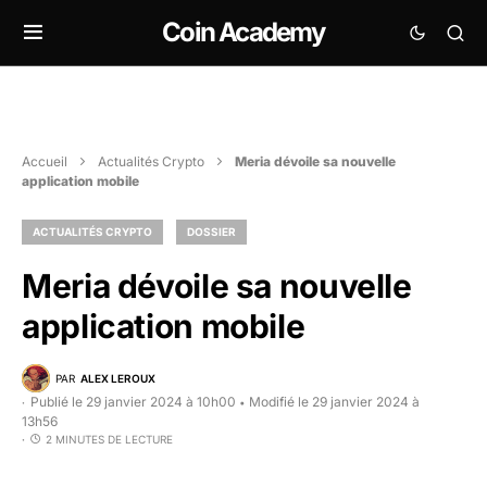
Coin Academy
Accueil
Actualités Crypto
Meria dévoile sa nouvelle
application mobile
ACTUALITÉS CRYPTO
DOSSIER
Meria dévoile sa nouvelle
application mobile
PAR
ALEX LEROUX
Publié le 29 janvier 2024 à 10h00
Modifié le 29 janvier 2024 à
•
13h56
2 MINUTES DE LECTURE